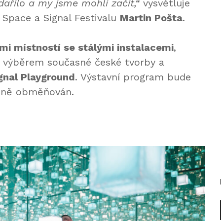
ařilo a my jsme mohli začít,“
vysvětluje
l Space a Signal Festivalu
Martin Pošta
.
mi místností se stálými instalacemi
,
 výběrem současné české tvorby a
gnal Playground
. Výstavní program bude
očně obměňován.