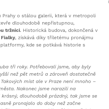
 Prahy o stálou galerii, která v metropoli
otevře dlouhodobě nepřístupnou,
 tržnici
. Historická budova, dokončená v
 Fialky
, získává díky tříletému pronájmu
 platformy, kde se potkává historie s
ba tři roky. Potřebovali jsme, aby byly
vyšší než pět metrů a zároveň dostatečně
. Takových míst ale v Praze není mnoho –
města. Nakonec jsme narazili na
l krásný, dlouhodobě prázdný, tak jsme se
časně pronajalo do doby než začne