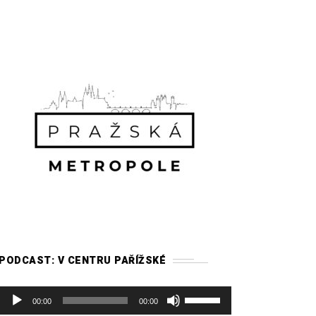
PODCAST: V CENTRU PAŘÍŽSKÉ
A
P
00:00
00:00
u
o