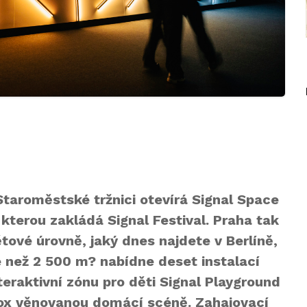
 Staroměstské tržnici otevírá Signal Space
 kterou zakládá Signal Festival. Praha tak
ětové úrovně, jaký dnes najdete v Berlíně,
e než 2 500 m? nabídne deset instalací
teraktivní zónu pro děti Signal Playground
ox věnovanou domácí scéně. Zahajovací