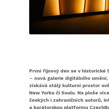
První říjnový den se v historické
– nová galerie digitálního umění,
získává stálý kulturní prostor sv
New Yorku či Soulu. Na ploše víc
českých i zahraničních autorů, in
a kurátorskou platformu CzechB