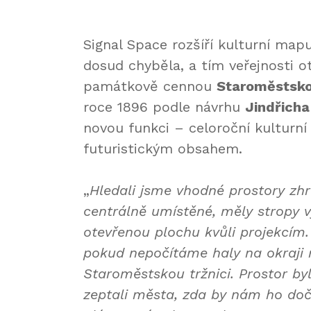
Signal Space rozšíří kulturní mapu
dosud chyběla, a tím veřejnosti 
památkově cennou
Staroměstskou
roce 1896 podle návrhu
Jindřicha
novou funkci – celoroční kulturní
futuristickým obsahem.
„
Hledali jsme vhodné prostory zhru
centrálně umístěné, měly stropy 
otevřenou plochu kvůli projekcím
pokud nepočítáme haly na okraji 
Staroměstskou tržnici. Prostor by
zeptali města, zda by nám ho do