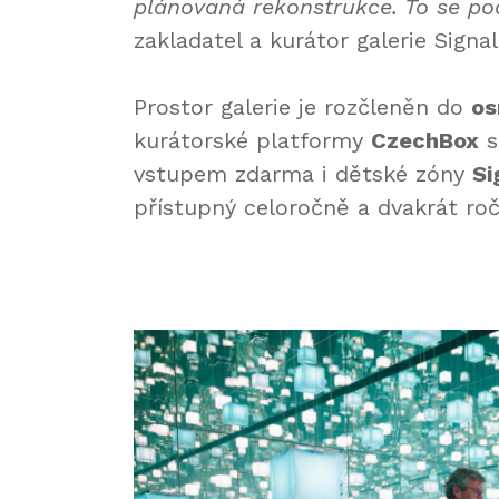
plánovaná rekonstrukce. To se pod
zakladatel a kurátor galerie Signa
Prostor galerie je rozčleněn do
os
kurátorské platformy
CzechBox
s
vstupem zdarma i dětské zóny
Si
přístupný celoročně a dvakrát r