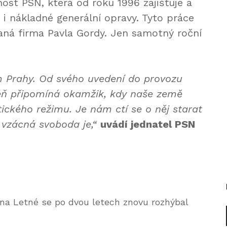
st PSN, která od roku 1996 zajišťuje a
 i nákladné generální opravy. Tyto práce
vaná firma Pavla Gordy. Jen samotný roční
Prahy. Od svého uvedení do provozu
veň připomíná okamžik, kdy naše země
ckého režimu. Je nám ctí se o něj starat
 vzácná svoboda je,“
uvádí jednatel PSN