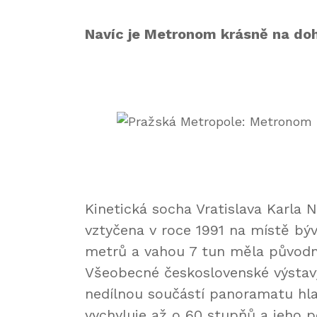
Navíc je Metronom krásně na do
Kinetická socha Vratislava Karla 
vztyčena v roce 1991 na místě bý
metrů a vahou 7 tun měla původně 
Všeobecné československé výstavy. 
nedílnou součástí panoramatu hl
vychyluje až o 60 stupňů a jeho p