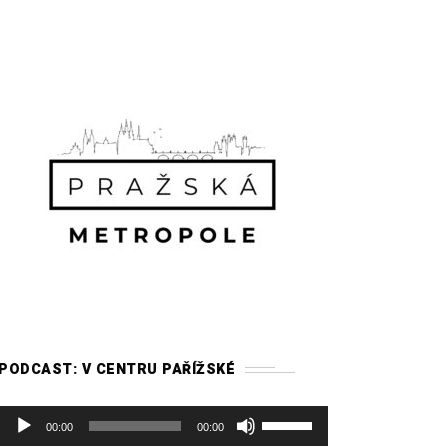
PODCAST: V CENTRU PAŘÍŽSKÉ
A
P
00:00
00:00
u
o