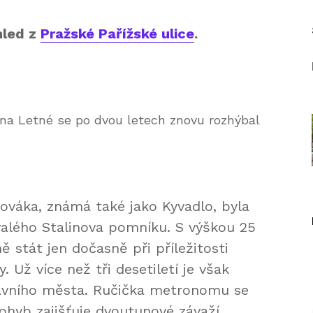
hled z
Pražské Pařížské ulice
.
Nováka, známá také jako Kyvadlo, byla
valého Stalinova pomníku. S výškou 25
stát jen dočasně při příležitosti
Už více než tři desetiletí je však
avního města. Ručička metronomu se
ohyb zajišťuje dvoutunové závaží.