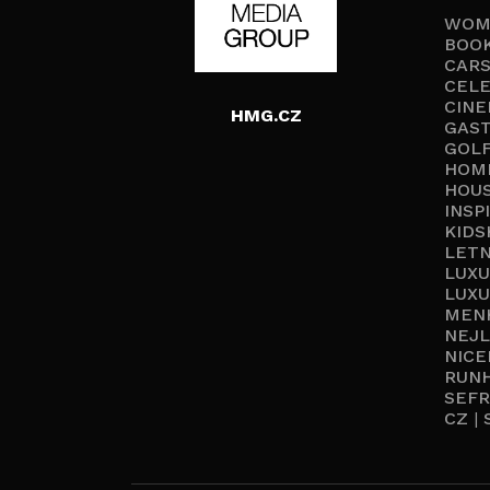
WOM
BOO
CARS
CELE
CINE
HMG.CZ
GAS
GOL
HOM
HOU
INSP
KIDS
LETN
LUX
LUXU
MEN
NEJL
NIC
RUN
SEF
CZ
|