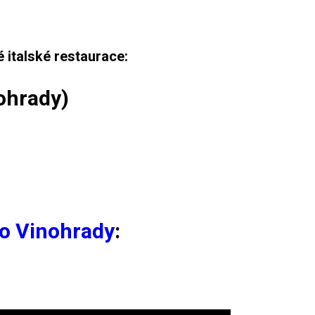
 italské restaurace:
ohrady
)
o Vinohrady
: