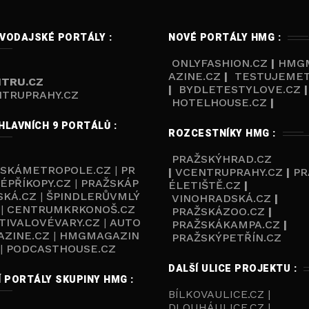
VODAJSKÉ PORTÁLY :
NOVÉ PORTÁLY HMG :
ONLYFASHION.CZ
|
HMG
AZINE.CZ
|
TESTUJEMET
TRU.CZ
|
BYDLETESTYLOVE.CZ
|
TRUPRAHY.CZ
HOTELHOUSE.CZ
|
HLAVNÍCH 9 PORTÁLŮ :
ROZCESTNÍKY HMG :
PRAŽSKÝHRAD.CZ
ŽSKÁMETROPOLE.CZ
|
PR
|
VCENTRUPRAHY.CZ
|
PR
ÉPŘÍKOPY.CZ
|
PRAŽSKÁP
ÉLETIŠTĚ.CZ
|
SKÁ.CZ
|
ŠPINDLERŮVMLÝ
VINOHRADSKÁ.CZ
|
|
CENTRUMKRKONOŠ.CZ
PRAŽSKÁZOO.CZ
|
TIVALOVÉVARY.CZ
|
AUTO
PRAŽSKÁKAMPA.CZ
|
ZINE.CZ
|
HMGMAGAZIN
PRAŽSKÝPETŘÍN.CZ
|
PODCASTHOUSE.C
Z
DALŠÍ ULICE PROJEKTU :
Í PORTÁLY SKUPINY HMG :
BÍLKOVAULICE.CZ |
DLOUHÁULICE.CZ |