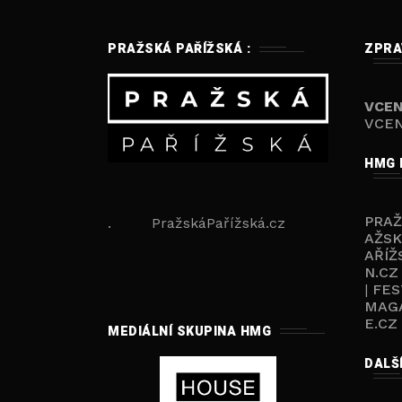
PRAŽSKÁ PAŘÍŽSKÁ :
ZPRA
VCEN
VCEN
HMG 
PRA
. PražskáPařížská.cz
AŽSK
AŘÍŽ
N.CZ
|
FES
MAGA
E.CZ
MEDIÁLNÍ SKUPINA HMG
DALŠ