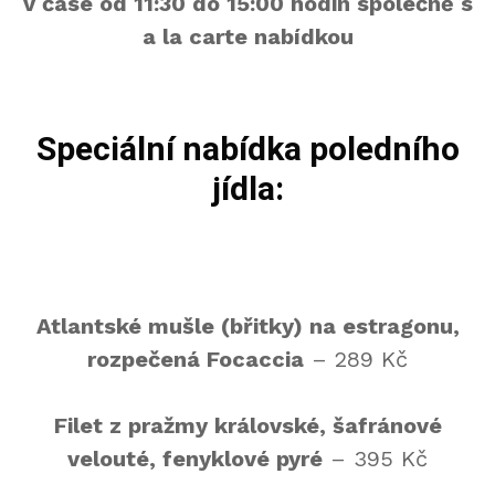
v čase od 11:30 do 15:00 hodin společně s
a la carte nabídkou
Speciální nabídka poledního
jídla:
Atlantské mušle (břitky) na estragonu,
rozpečená Focaccia
– 289 Kč
Filet z pražmy královské, šafránové
velouté, fenyklové pyré
– 395 Kč