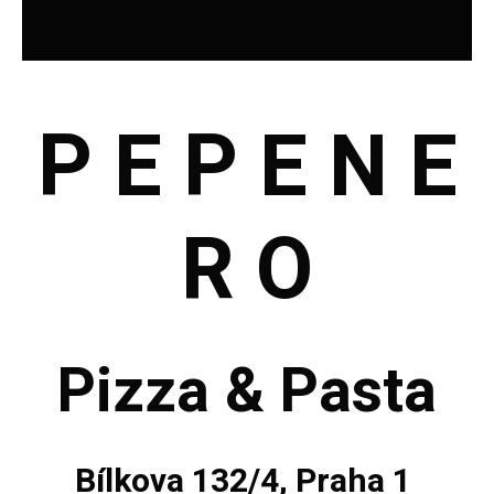
P E P E N E
R O
Pizza & Pasta
Bílkova 132/4, Praha 1