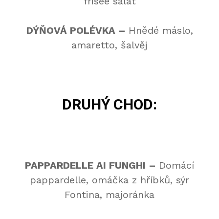
frisée salát
DÝŇOVÁ POLÉVKA
–
Hnědé máslo,
amaretto, šalvěj
DRUHÝ CHOD:
PAPPARDELLE AI FUNGHI
–
Domácí
pappardelle, omáčka z hříbků, sýr
Fontina, majoránka